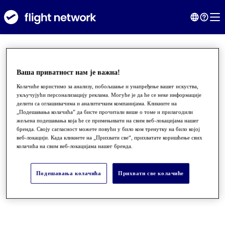
Ваша приватност нам је важна!
Колачиће користимо за анализу, побољшање и унапређење вашег искуства,
укључујући персонализацију реклама. Могуће је да ће се неке информације
делити са оглашивачима и аналитичким компанијама. Кликните на
„Подешавања колачића” да бисте прочитали више о томе и прилагодили
жељена подешавања која ће се примењивати на свим веб-локацијама нашег
бренда. Своју сагласност можете повући у било ком тренутку на било којој
веб-локацији. Када кликнете на „Прихвати све“, прихватате коришћење свих
колачића на свим веб-локацијама нашег бренда.
●
●
●
Подешавања колачића
Прихвати све колачиће