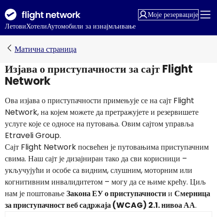
Моје резервације
Летови
Хотели
Аутомобили за изнајмљивање
Матична страница
Изјава о приступачности за сајт Flight
Network
Ова изјава о приступачности примењује се на сајт Flight
Network, на којем можете да претражујете и резервишете
услуге које се односе на путовања. Овим сајтом управља
Etraveli Group.
Сајт Flight Network посвећен је путовањима приступачним
свима. Наш сајт је дизајниран тако да сви корисници –
укључујући и особе са видним, слушним, моторним или
когнитивним инвалидитетом – могу да се њиме крећу. Циљ
нам је поштовање
Закона ЕУ о приступачности
и
Смерница
за приступачност веб садржаја (WCAG) 2.1. нивоа АА
.