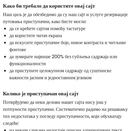
Како би требало да користите овај сајт
Наш циљ је да обезбедимо да су наш сајт и услуге резервације
путовања приступачни, како бисте могли:
да се крећете сајтом помоћу тастатуре
да користите читач екрана
да искусите приступачне боје, нивое контраста и читљиве
фонтове
да зумирате највише 200% без губљења садржаја или
функционалности
да приступите целокупном садржају од суштинске
важности јасним и једноставним језиком
Колико је приступачан овај сајт
Потврђујемо да неки делови нашег сајта нису још у
потпуности приступачни. Систематично радимо на решавању
тих недостатака у погледу приступачности, који обухватају
следеће:
на неким сликама недостаје описни алтернативни текст