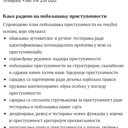
телефона +381 114 251 020.
Како радимо на побољшању приступачности
Спроводимо план побољшања приступачности на текућој
основи, који обухвата:
обављање аутоматског и ручног тестирања ради
идентификовања потенцијалних проблема у вези са
приступачношћу
спровођење редовног надзора приступачности
побољшање приступачности на структуриран, скалабилан
и одржив начин путем наше Заједнице приступачности
сарадњу са партнерима ради дељења најбољих пракси
пружање континуираних обука особљу у погледу
приступачности
сарадња са спољним стручњацима за приступачност ради
тестирања и побољшања нашег сајта
дизајнирање, развој и тестирање нових функција у којима
је приступачност критеријум прихватљивости
интегрисање пракси приступачности у процес увођења