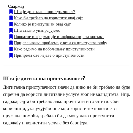
Садржај
Шта је дигитална приступачност?
Како би требало да користите овај сајт
Колико је приступачан овај сајт
Шта стално унапређујемо
Повратне информације и информације за контакт
Пријављивање проблема у вези са приступачношћу
Како радимо на побољшању приступачности
Припрема ове изјаве о приступачности
Шта је дигитална приступачност?
Дигитална приступачност значи да нико не би требало да буде
спречен да користи дигиталне услуге због инвалидитета. Нпр.
садржај сајта би требало лако прочитати и схватити. Сви
корисници, укључујући оне који користе технологије за
пружање помоћи, требало би да могу лако приступити
садржају и користити услуге без баријера.