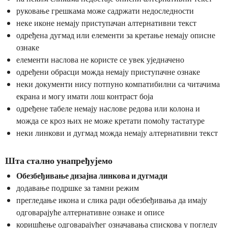
руковање грешкама може садржати недоследности
неке иконе немају приступачан алтернативни текст
одређена дугмад или елементи за кретање немају описне
ознаке
елементи наслова не користе се увек уједначено
одређени обрасци можда немају приступачне ознаке
неки документи нису потпуно компатибилни са читачима
екрана и могу имати лош контраст боја
одређене табеле немају наслове редова или колона и
можда се кроз њих не може кретати помоћу тастатуре
неки линкови и дугмад можда немају алтернативни текст
Шта стално унапређујемо
Обезбеђивање дизајна линкова и дугмади
додавање подршке за тамни режим
прегледање икона и слика ради обезбеђивања да имају
одговарајуће алтернативне ознаке и описе
коришћење одговарајућег означавања спискова у погледу