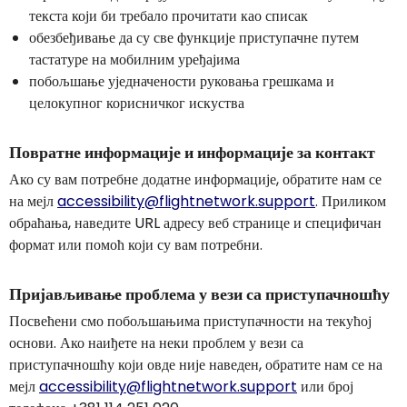
текста који би требало прочитати као списак
обезбеђивање да су све функције приступачне путем
тастатуре на мобилним уређајима
побољшање уједначености руковања грешкама и
целокупног корисничког искуства
Повратне информације и информације за контакт
Ако су вам потребне додатне информације, обратите нам се
на мејл
accessibility@flightnetwork.support
. Приликом
обраћања, наведите URL адресу веб странице и специфичан
формат или помоћ који су вам потребни.
Пријављивање проблема у вези са приступачношћу
Посвећени смо побољшањима приступачности на текућој
основи. Ако наиђете на неки проблем у вези са
приступачношћу који овде није наведен, обратите нам се на
мејл
accessibility@flightnetwork.support
или број