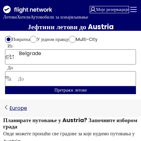
Моје резервације
Летови
Хотели
Аутомобили за изнајмљивање
Јефтини летови до Austria
Повратна
У једном правцу
Multi-City
Из
Belgrade
До
Претражи летове
Europe
Планирате путовање у Austria? Започните избором
града
Овде можете пронаћи све градове за које нудимо путовања у