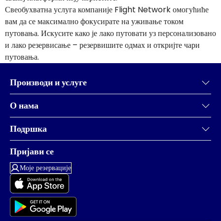
Свеобухватна услуга компаније Flight Network омогућиће
вам да се максимално фокусирате на уживање током
путовања. Искусите како је лако путовати уз персонализовано
и лако резервисање – резервишите одмах и откријте чари
путовања.
Производи и услуге
О нама
Подршка
Пријави се
Моје резервације