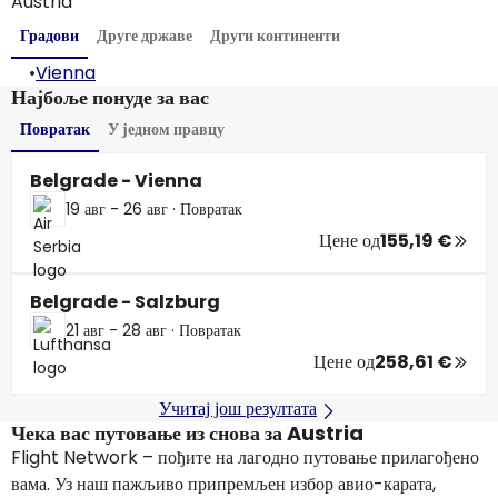
Austria
Градови
Друге државе
Други континенти
•
Vienna
Најбоље понуде за вас
Повратак
У једном правцу
Belgrade - Vienna
19 авг - 26 авг
·
Повратак
Цене од
155,19 €
Belgrade - Salzburg
21 авг - 28 авг
·
Повратак
Цене од
258,61 €
Учитај још резултата
Чека вас путовање из снова за Austria
Flight Network – пођите на лагодно путовање прилагођено
вама. Уз наш пажљиво припремљен избор авио-карата,