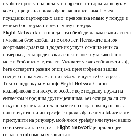
имаћете приступ најбољим и најрелевантнијим маршрутама
које су прецизно прилагођене вашим жељама. Поред
поузданих партнерских авио-превозника имамо у понуди и
велики број лоукост и лест-минут понуда.
Flight Network настоји да вам обезбеди да вам сваки аспект
путовања буде удобан, а не само лет. Истражите широк
асортиман додатака и додатних услуга осмишљених са
намером да унапреде сваки аспект вашег пута како бисте
могли безбрижно путовати. Уживајте у флексибилности коју
ћете остварити разним опцијама прилагођеним вашим
специфичним жељама и потребама и путујте без стреса.
Тим за подршку компаније Flight Network чини
квалификовано и искусно особље које подршку пружа на
енглеском и бројним другим језицима. Без обзира да ли сте
искусан путник или тек полазите на своја прва путовања,
наш интуитивни интерфејс је прилагођен свима. Можете му
приступити на рачунару, мобилном уређају или путем наших
сопствених апликација – Flight Network је прилагођен
свакој платформи коју користите.