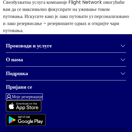
Свеобухватна услуга компаније Flight Network омогућиће
вам да се максимално фокусирате на уживање током
путовања. Искусите како је лако путовати уз персонализовано
и лако резервисање – резервишите одмах и откријте чари
путовања.
Производи и услуге
О нама
Подршка
Пријави се
Моје резервације