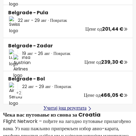
Belgrade - Pula
22 авг - 29 авг
·
Повратак
Цене од
201,44 €
Belgrade - Zadar
19 авг - 26 авг
·
Повратак
Цене од
239,30 €
Belgrade - Bol
22 авг - 29 авг
·
Повратак
+2
Цене од
466,05 €
Учитај још резултата
Чека вас путовање из снова за Croatia
Flight Network – пођите на лагодно путовање прилагођено
вама. Уз наш пажљиво припремљен избор авио-карата,
имаћете приступ најбољим и најрелевантнијим маршрутама