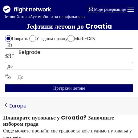
Моје резервације
Летови
Хотели
Аутомобили за изнајмљивање
Јефтини летови до Croatia
Повратна
У једном правцу
Multi-City
Из
Belgrade
До
Претражи летове
Europe
Планирате путовање у Croatia? Започните
избором града
Овде можете пронаћи све градове за које нудимо путовања у