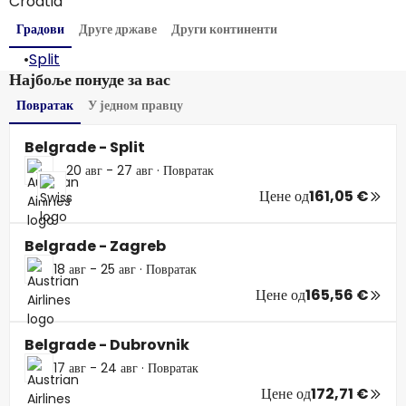
Croatia
Градови
Друге државе
Други континенти
•
Split
Најбоље понуде за вас
Повратак
У једном правцу
Belgrade - Split
20 авг - 27 авг
·
Повратак
Цене од
161,05 €
Belgrade - Zagreb
18 авг - 25 авг
·
Повратак
Цене од
165,56 €
Belgrade - Dubrovnik
17 авг - 24 авг
·
Повратак
Цене од
172,71 €