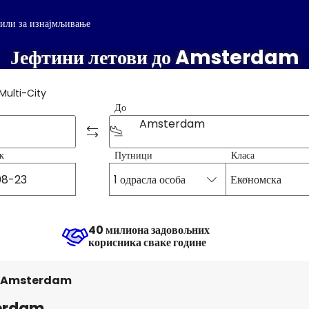
или за изнајмљивање
Јефтини летови до Amsterdam
Multi-City
До
Amsterdam
к
Путници
Класа
1 одрасла особа
Економска
40 милиона задовољних
корисника сваке године
Amsterdam
terdam