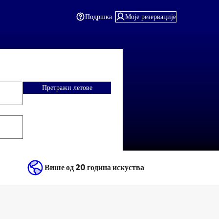
Подршка
Моје резервације
Претражи летове
Више од 20 година искуства