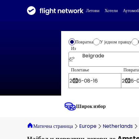
Летови
Хотели
Аутомоб
Повратна
У једном правцу
Из
Belgrade
Полетање
Поврата
Широк избор
Матична страница
Europe
Netherlands
Најбољи повратни летови до Ams