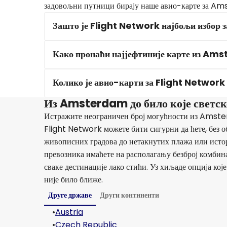
задовољни путници бирају наше авио-карте за A
Зашто је Flight Network најбољи избор
Како пронаћи најјефтиније карте из A
Колико је авио-карти за Flight Netwo
Из Amsterdam до било које светске
Истражите неограничен број могућности из Amsterd
Flight Network можете бити сигурни да ћете, без об
живописних градова до нетакнутих плажа или исто
превозника имаћете на располагању безброј комбина
сваке дестинације лако стићи. Уз хиљаде опција кој
није било ближе.
Друге државе
Други континенти
•
Austria
•
Czech Republic