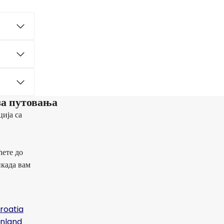
за путовања
ија са
ћете до
икада вам
roatia
inland