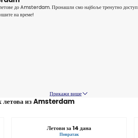
е летове до Amsterdam. Пронашли смо најбоље тренутно доступ
вишите на време!
Lufthansa
Amsterdam
17 авг
-
24 авг
1
255,41 €
Из
Austrian Airlines
Amsterdam
20 авг
-
27 авг
2
245,99 €
Из
Прикажи више
их летова из Amsterdam
Летови за 14 дана
Повратак