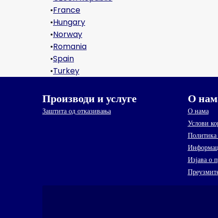
•
France
•
Hungary
•
Norway
•
Romania
•
Spain
•
Turkey
Производи и услуге
О нам
Заштита од отказивања
О нама
Услови к
Политика 
Информац
Изјава о 
Преузмите