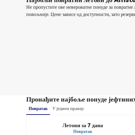
Не пропустите ове невероватне понуде за повратн
повољније. Цене зависе од доступности, зато резер
Lufthansa
Amsterdam
16 авг
-
23 авг
322,73 €
Из
Swiss
Amsterdam
19 авг
-
26 авг
229,20 €
Из
Пронађите најбоље понуде јефтин
Повратак
У једном правцу
Летови за 7 дана
Повратак