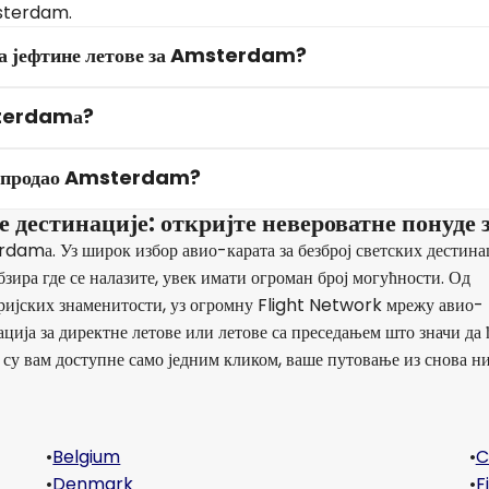
msterdam.
 за јефтине летове за Amsterdam?
msterdamа?
rk продао Amsterdam?
 дестинације: откријте невероватне понуде 
amа. Уз широк избор авио-карата за безброј светских дестинац
зира где се налазите, увек имати огроман број могућности. Од
ријских знаменитости, уз огромну Flight Network мрежу авио-
ција за директне летове или летове са преседањем што значи да 
е су вам доступне само једним кликом, ваше путовање из снова н
•
Belgium
•
C
•
Denmark
•
F