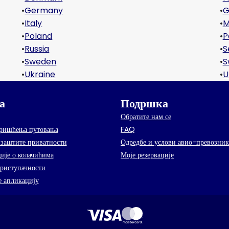
•
Germany
•
G
•
Italy
•
M
•
Poland
•
P
•
Russia
•
S
•
Sweden
•
S
•
Ukraine
•
U
а
Подршка
Обратите нам се
оришћења путовања
FAQ
заштите приватности
Одредбе и услови авио-превозник
ије о колачићима
Моје резервације
приступачности
 апликацију