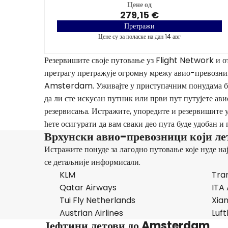
Цене од
279,15 €
Претражи
Цене су за поласке на дан 14 авг
Резервишите своје путовање уз Flight Network и от
претрагу претражује огромну мрежу авио-превозник
Amsterdam. Уживајте у приступачним понудама без
да ли сте искусан путник или први пут путујете ав
резервисања. Истражите, упоредите и резервишите 
ћете осигурати да вам сваки део пута буде удобан и 
Врхунски авио-превозници који л
Истражите понуде за лагодно путовање које нуде на
се детаљније информисали.
KLM
Tran
Qatar Airways
ITA
Tui Fly Netherlands
Xiam
Austrian Airlines
Luf
Јефтини летови до Amsterdam