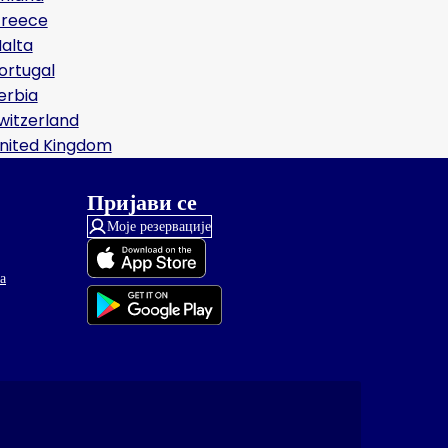
reece
alta
ortugal
erbia
witzerland
nited Kingdom
Пријави се
Моје резервације
а