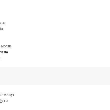
 за
ји
о могли
ти на
и
ст-минут
ју на