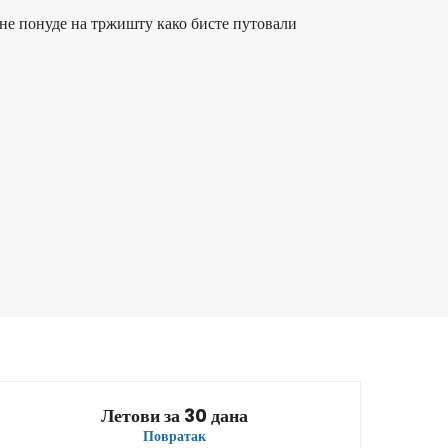
не понуде на тржишту како бисте путовали
Swiss
Amsterdam
8 авг
-
25 авг
229,26 €
Из
Austrian Airlines
Amsterdam
1 авг
-
28 авг
234,13 €
Из
Летови за 30 дана
Повратак