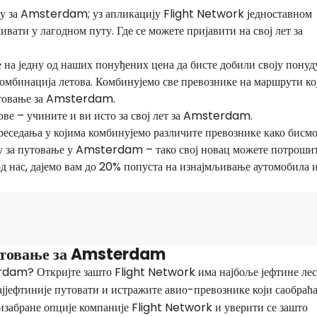
ту за Amsterdam; уз апликацију Flight Network једноставном
вати у лагодном путу. Где се можете пријавити на свој лет за
на једну од наших понуђених цена да бисте добили своју понуду
мбинација летова. Комбинујемо све превознике на маршрути ко
путовање за Amsterdam.
ве – учините и ви исто за свој лет за Amsterdam.
еседања у којима комбинујемо различите превознике како бисм
ну за путовање у Amsterdam – тако свој новац можете потроши
од нас, дајемо вам до 20% попуста на изнајмљивање аутомобила 
путовање за Amsterdam
erdam? Откријте зашто Flight Network има најбоље јефтине ле
јјефтиније путовати и истражите авио-превознике који саобраћа
 изабране опције компаније Flight Network и уверити се зашто