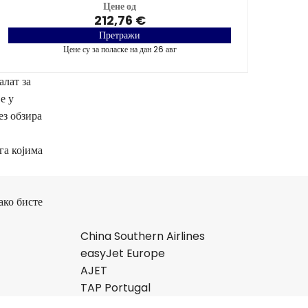
Цене од
212,76 €
Претражи
Цене су за поласке на дан 26 авг
алат за
е у
ез обзира
га којима
ако бисте
China Southern Airlines
easyJet Europe
AJET
TAP Portugal