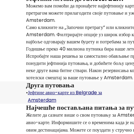
Можемо вам помоћи да пронађете најјефтинију кар
претрагом можете прилагодити своје путовање и ужи
Amsterdam.
Само кликните на „Започни претрагу” или кликните 
Amsterdam. Филтрирајте опције уз широк избор ко
најбоље одговарају вашем буџету и потребама за 
Годишње преко 40 милиона путника бира наше лето
Испробајте наша решења за самостално обављање пр
понудити јефтинија путовања, и добићете бољу це
неке друге вама битне ствари. Након резервисања к
хотелски смештај за ваше путовање у Amsterdam.
Друга путовања
•
Јефтине авио-карте из Belgrade за
Amsterdam
Најчешће постављана питања за 
Желите да сазнате више о свом путовању за Amst
авио-карте. Информишите се о временима када је на
овим дестинацијама. Можете се поуздати у стручно