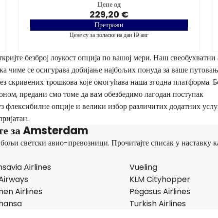
Цене од
229,20 €
Претражи
Цене су за поласке на дан 19 авг
кријте безброј лоукост опција по вашој мери. Наш свеобухватни 
а чиме се осигурава добијање најбољих понуда за ваше путовањ
 скривених трошкова које омогућава наша згодна платформа. Б
ионом, предани смо томе да вам обезбедимо лагодан поступак
уз флексибилне опције и велики избор различитих додатних услу
пријатан.
ете за Amsterdam
јбољи светски авио-превозници. Прочитајте списак у наставку к
savia Airlines
Vueling
 Airways
KLM Cityhopper
en Airlines
Pegasus Airlines
thansa
Turkish Airlines