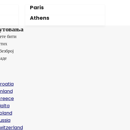
Paris
Athens
путовања
ете бити
утих
безброј
љаде
roatia
inland
reece
alta
oland
ussia
witzerland