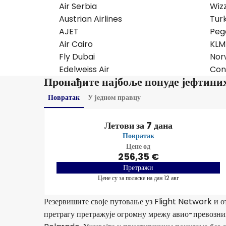
Air Serbia
Wizz
Austrian Airlines
Turk
AJET
Pega
Air Cairo
KLM
Fly Dubai
Norw
Edelweiss Air
Con
Пронађите најбоље понуде јефтини
Повратак
У једном правцу
Летови за 7 дана
Повратак
Цене од
256,35 €
Претражи
Цене су за поласке на дан 12 авг
Резервишите своје путовање уз Flight Network и от
претрагу претражује огромну мрежу авио-превозник