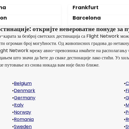
na
Frankfurt
don
Barcelona
естинације: откријте невероватне понуде за 
-карата за безброј светских дестинација са Flight Network мож
имати огроман број могућности. Од живописних градова до нетакн
light Network мрежу авио-превозника имаћете на располагању 
дањем што значи да ћете до сваке дестинације лако стићи. Уз хи
ше путовање из снова никада вам није било ближе.
•
Belgium
•
C
•
Denmark
•
F
•
Germany
•
G
•
Italy
•
M
•
Norway
•
P
•
Romania
•
R
•
Sweden
•
S