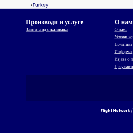
•
Turkey
Производи и услуге
О нам
Заштита од отказивања
О нама
Услови к
Политика 
Информац
Изјава о 
Преузмите
Flight Network
/