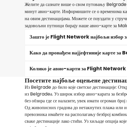
Желите да сазнате више о свом путовању Belgrade
минут авио-карте. Информишите се о временима када
на овим дестинацијама. Можете се поуздати у струч
задовољни путници бирају наше авио-карте за Mal
Зашто је Flight Network најбољи избор 
Како да пронађем најјефтиније карте з
Колико је авио-карти за Flight Networ
Посетите најбоље оцењене дестина
Из Belgrade до било које светске дестинације: Отк
из Belgradeа. Уз широк избор авио-карата за безбр
без обзира где се налазите, увек имати огроман број
Од живописних градова до нетакнутих плажа или и
превозника имаћете на располагању безброј комбина
сваке дестинације лако стићи. Уз хиљаде опција кој