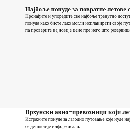
Најбоље понуде за повратне летов
Пронађите и упоредите све најбоље тренутно досту
понуда како бисте лако могли испланирати своје пу
па проверите најновије цене пре него што резервиш
Lufthansa
Malaga
13 авг
-
20 авг
296,01 €
Из
Lufthansa
Malaga
16 авг
-
23 авг
311,35 €
Из
Врхунски авио-превозници који ле
Истражите понуде за лагодно путовање које нуде на
се детаљније информисали.