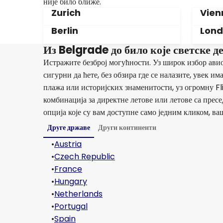
није било ближе.
Zurich
Vien
Berlin
Lon
Из Belgrade до било које светске д
Истражите безброј могућности. Уз широк избор авио
сигурни да ћете, без обзира где се налазите, увек 
плажа или историјских знаменитости, уз огромну F
комбинација за директне летове или летове са пресе
опција које су вам доступне само једним кликом, ва
Друге државе
Други континенти
•
Austria
•
Czech Republic
•
France
•
Hungary
•
Netherlands
•
Portugal
•
Spain