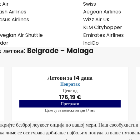
 Air
Swiss
ish Airlines
Aegean Airlines
sus Airlines
Wizz Air UK
KLM Cityhopper
egian Air Shuttle
Emirates Airlines
dor
IndiGo
х летова: Belgrade – Malaga
Летови за 14 дана
Повратак
Цене од
176,19 €
Претражи
Цене су за поласке на дан 17 авг
кријте безброј лоукост опција по вашој мери. Наш свеобухватни 
а чиме се осигурава добијање најбољих понуда за ваше путовањ