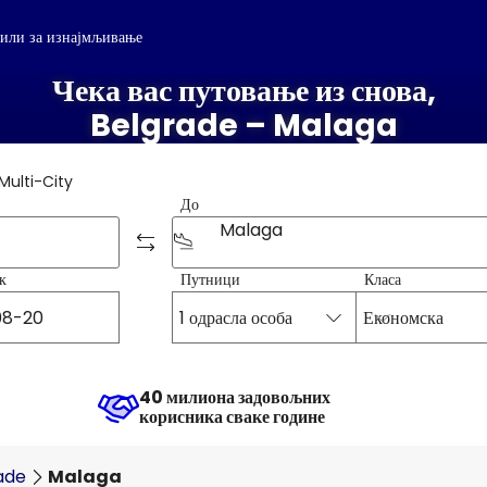
или за изнајмљивање
Чека вас путовање из снова,
Belgrade – Malaga
Multi-City
До
Malaga
к
Путници
Класа
1 одрасла особа
Економска
40 милиона задовољних
корисника сваке године
ade
Malaga