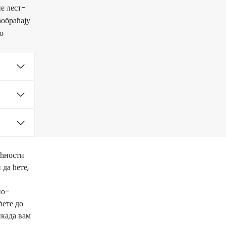
е лест-
аобраћају
о
ућности
да ћете,
ио-
ћете до
икада вам