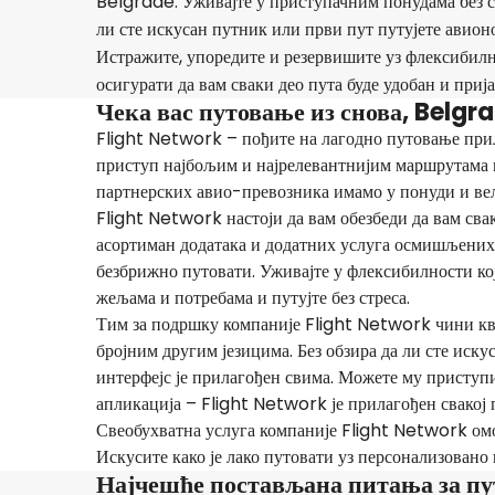
Belgrade. Уживајте у приступачним понудама без с
ли сте искусан путник или први пут путујете авион
Истражите, упоредите и резервишите уз флексибилн
осигурати да вам сваки део пута буде удобан и прија
Чека вас путовање из снова, Belg
Flight Network – пођите на лагодно путовање при
приступ најбољим и најрелевантнијим маршрутама 
партнерских авио-превозника имамо у понуди и вел
Flight Network настоји да вам обезбеди да вам сва
асортиман додатака и додатних услуга осмишљених 
безбрижно путовати. Уживајте у флексибилности к
жељама и потребама и путујте без стреса.
Тим за подршку компаније Flight Network чини кв
бројним другим језицима. Без обзира да ли сте иск
интерфејс је прилагођен свима. Можете му приступ
апликација – Flight Network је прилагођен свакој 
Свеобухватна услуга компаније Flight Network ом
Искусите како је лако путовати уз персонализовано
Најчешће постављана питања за п