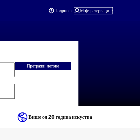
Подршка
Моје резервације
Претражи летове
Више од 20 година искуства