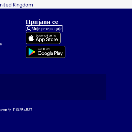
nited Kingdom
Пријави се
Моје резервације
а
иони бр. FI19254537