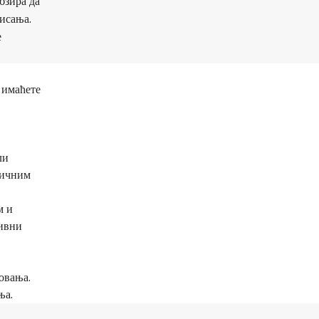
бзира да
висања.
е
 имаћете
ли
фичним
м и
тивни
овања.
ња.