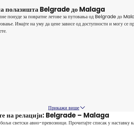
е са полазишта Belgrade до Malaga
пне понуде за повратне летове за путовања од Belgrade до Ma
товање. Имајте на уму да цене зависе од доступности и могу се 
ете.
Austrian Airlines
+
1 Још
Malaga
14 авг
-
21 авг
1
342,30 €
Из
Lufthansa
Malaga
17 авг
-
24 авг
1
176,19 €
Из
Прикажи више
те на релацији: Belgrade – Malaga
јбољи светски авио-превозници. Прочитајте списак у наставку к