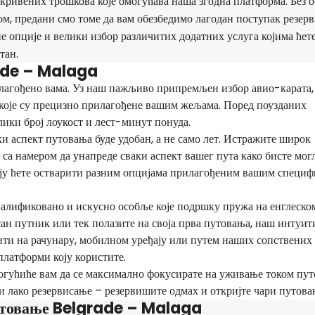
кривених трошкова које омогућава наша згодна платформа. Без о
ом, предани смо томе да вам обезбедимо лагодан поступак резер
е опције и велики избор различитих додатних услуга којима ћет
тан.
rade – Malaga
лагођено вама. Уз наш пажљиво припремљен избор авио-карата,
које су прецизно прилагођене вашим жељама. Поред поузданих
ики број лоукост и лест-минут понуда.
ки аспект путовања буде удобан, а не само лет. Истражите широк
са намером да унапреде сваки аспект вашег пута како бисте мог
оју ћете остварити разним опцијама прилагођеним вашим специ
алификовано и искусно особље које подршку пружа на енглеско
усан путник или тек полазите на своја прва путовања, наш интуи
ити на рачунару, мобилном уређају или путем наших сопствених
платформи коју користите.
огућиће вам да се максимално фокусирате на уживање током пут
 и лако резервисање – резервишите одмах и откријте чари путова
утовање Belgrade – Malaga