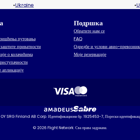
•
Ukraine
•
U
а
Подршка
Обратите нам се
оришћења путовања
FAQ
заштите приватности
Одредбе и услови авио-превозник
ије о колачићима
Моје резервације
приступачности
 апликацију
 OY SRG Finland AB Corp. Идентификациони бр. 1925453-7, Порески идентификац
© 2026 Flight Network. Сва права задржана.