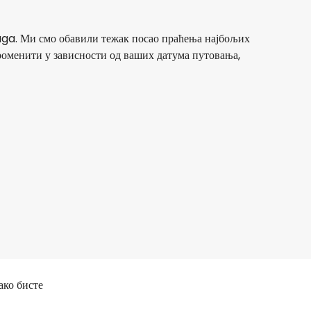
laga. Ми смо обавили тежак посао праћења најбољих
променити у зависности од ваших датума путовања,
Lufthansa
+
1 Још
Malaga
5 авг
-
22 авг
258,49 €
Из
Swiss
Malaga
8 авг
-
25 авг
210,11 €
Из
ако бисте