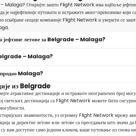
 – Malaga? Откријте зашто Flight Network има најбоље јефтин
 је најјефтиније путовати и истражите авио-превознике који с
но изабране опције компаније Flight Network и уверити се зашт
aga.
за јефтине летове за Belgrade – Malaga?
а Belgrade – Malaga?
k продао Malaga?
ције из Belgrade
ријте атрактивне дестинације и истражите неограничен број мог
ој светских дестинација са Flight Network можете бити сигурни 
 могућности.
сторијских знаменитости, уз огромну Flight Network мрежу ав
ција за директне летове или летове са преседањем што значи да 
е су вам доступне само једним кликом, ваше путовање из снова н