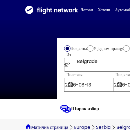
Летови
Хотели
Аутомоб
Повратна
У једном правцу
Из
Belgrade
Полетање
Поврата
Широк избор
Матична страница
Europe
Serbia
Belgr