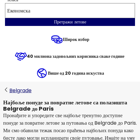
Економска
Претражи летове
Широк избор
40 милиона задовољних корисника сваке године
Више од 20 година искуства
Belgrade
Најбоље понуде за повратне летове са полазишта
Belgrade до Paris
Пронађите и упоредите све најбоље тренутно доступне
понуде за повратне летове за путовања од Belgrade до Paris.
Ми смо обавили тежак посао праћења најбољих понуда како
бисте лако могли испланирати своје путовање. Имајте на уму