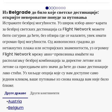
Из Belgrade до било које светске дестинације:
откријте невероватне понуде за путовања
Истражите безброј могућности. Уз широк избор авио-карата
за безброј светских дестинација са Flight Network можете
бити сигурни да ћете, без обзира где се налазите, увек имати
огроман број могућности. Од живописних градова до
нетакнутих плажа или историјских знаменитости, уз огромну
Flight Network мрежу авио-превозника имаћете на
располагању безброј комбинација за директне летове или
летове са преседањем што значи да ћете до сваке дестинације
лако стићи. Уз хиљаде опција које су вам доступне само
једним кликом, ваше путовање из снова никада вам није било
ближе.
Друге државе
Други континенти
•
Austria
•
Belgium