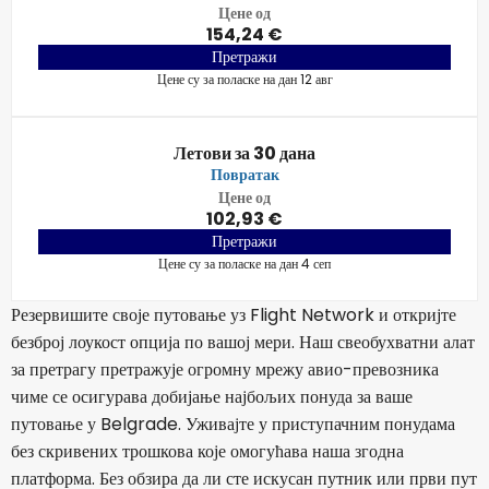
Цене од
154,24 €
Претражи
Цене су за поласке на дан 12 авг
Летови за 30 дана
Повратак
Цене од
102,93 €
Претражи
Цене су за поласке на дан 4 сеп
Резервишите своје путовање уз Flight Network и откријте
безброј лоукост опција по вашој мери. Наш свеобухватни алат
за претрагу претражује огромну мрежу авио-превозника
чиме се осигурава добијање најбољих понуда за ваше
путовање у Belgrade. Уживајте у приступачним понудама
без скривених трошкова које омогућава наша згодна
платформа. Без обзира да ли сте искусан путник или први пут