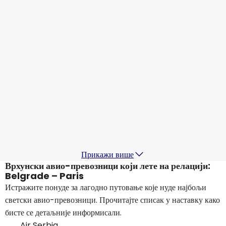
Paris
19 авг
-
26 авг
189,61 €
Из
Wizz Air
Paris
20 авг
-
27 авг
154,36 €
Из
Wizz Air
Paris
21 авг
-
28 авг
173,71 €
Из
Прикажи више
Врхунски авио-превозници који лете на релацији:
Belgrade – Paris
Истражите понуде за лагодно путовање које нуде најбољи
светски авио-превозници. Прочитајте списак у наставку како
бисте се детаљније информисали.
Air Serbia