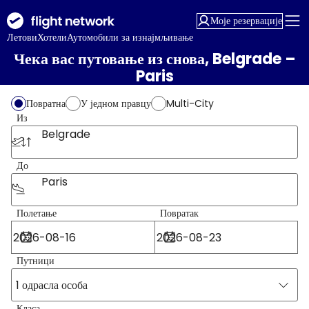
Моје резервације
Летови
Хотели
Аутомобили за изнајмљивање
Чека вас путовање из снова, Belgrade –
Paris
Повратна
У једном правцу
Multi-City
Из
Belgrade
До
Paris
Полетање
Повратак
Путници
1 одрасла особа
Класа