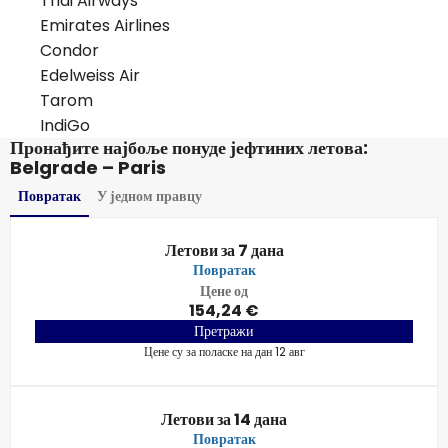
Thai Airways
Emirates Airlines
Condor
Edelweiss Air
Tarom
IndiGo
Пронађите најбоље понуде јефтиних летова:
Belgrade – Paris
Повратак
У једном правцу
Летови за 7 дана
Повратак
Цене од
154,24 €
Претражи
Цене су за поласке на дан 12 авг
Летови за 14 дана
Повратак