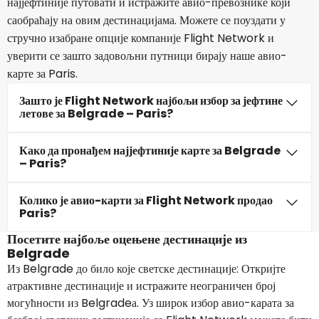
најјефтиније путовати и истражите авио-превознике који
саобраћају на овим дестинацијама. Можете се поуздати у
стручно изабране опције компаније Flight Network и
уверити се зашто задовољни путници бирају наше авио-
карте за Paris.
Зашто је Flight Network најбољи избор за јефтине
летове за Belgrade – Paris?
Како да пронађем најјефтиније карте за Belgrade
– Paris?
Колико је авио-карти за Flight Network продао
Paris?
Посетите најбоље оцењене дестинације из
Belgrade
Из Belgrade до било које светске дестинације: Откријте
атрактивне дестинације и истражите неограничен број
могућности из Belgradeа. Уз широк избор авио-карата за