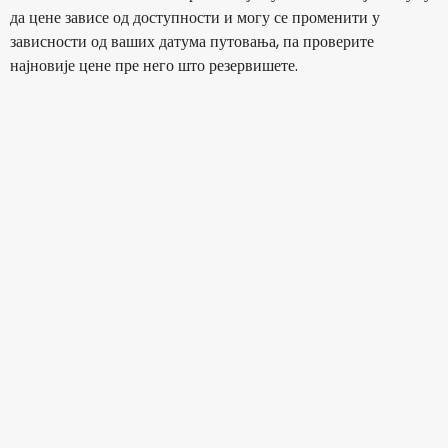
да цене зависе од доступности и могу се променити у
зависности од ваших датума путовања, па проверите
најновије цене пре него што резервишете.
Wizz Air
Paris
16 авг
-
23 авг
167,29 €
Из
Wizz Air
Paris
17 авг
-
24 авг
163,29 €
Из
Wizz Air
Paris
18 авг
-
25 авг
154,24 €
Из
Wizz Air