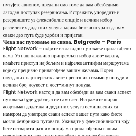
путујете авионом, предани смо томе да вам обезбедимо
лагодан поступак резервисања. Истражите, упоредите и
резервишите уз флексибилне опције и велики избор
различитих додатних услуга којима ћете осигурати да вам
сваки део пута буде удобан и пријатан.
Чека вас путовање из снова, Belgrade – Paris
Flight Network – пођите на лагодно путовање прилагођено
вама. Уз наш пажљиво припремљен избор авио-карата,
имаћете приступ најбољим и најрелевантнијим маршрутама
које су прецизно прилагођене вашим жељама. Поред
поузданих партнерских авио-превозника имамо у понуди и
велики број лоукост и лест-минут понуда.
Flight Network настоји да вам обезбеди да вам сваки аспект
путовања буде удобан, а не само лет. Истражите широк
асортиман додатака и додатних услуга осмишљених са
намером да унапреде сваки аспект вашег пута како бисте
могли безбрижно путовати. Уживајте у флексибилности коју
ћете остварити разним опцијама прилагођеним вашим
специфичним жељама и потребама и путујте без стреса.