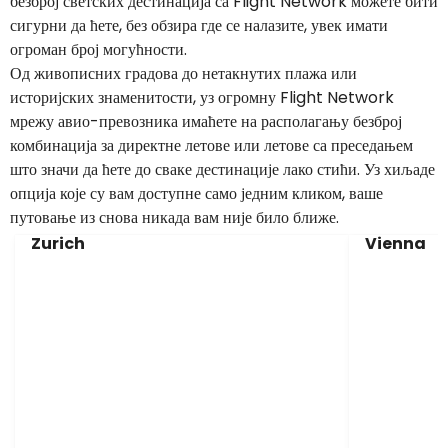
безброј светских дестинација са Flight Network можете бити
сигурни да ћете, без обзира где се налазите, увек имати
огроман број могућности.
Од живописних градова до нетакнутих плажа или
историјских знаменитости, уз огромну Flight Network
мрежу авио-превозника имаћете на располагању безброј
комбинација за директне летове или летове са преседањем
што значи да ћете до сваке дестинације лако стићи. Уз хиљаде
опција које су вам доступне само једним кликом, ваше
путовање из снова никада вам није било ближе.
Zurich
Vienna